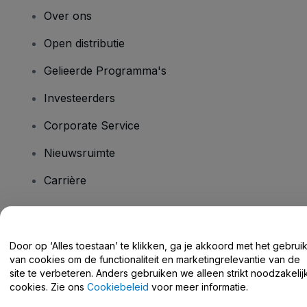
Over ons
Open distributie
Gelieerde Programma's
Investeerders
Corporate Service
Nieuwsruimte
Carrière
Heb je vragen?
Door op ‘Alles toestaan’ te klikken, ga je akkoord met het gebrui
van cookies om de functionaliteit en marketingrelevantie van de
Helpcentrum / Neem Contact Met Ons Op
site te verbeteren. Anders gebruiken we alleen strikt noodzakelij
cookies. Zie ons
Cookiebeleid
voor meer informatie.