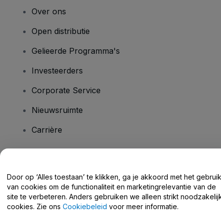
Over ons
Open distributie
Gelieerde Programma's
Investeerders
Corporate Service
Nieuwsruimte
Carrière
Heb je vragen?
Door op ‘Alles toestaan’ te klikken, ga je akkoord met het gebrui
van cookies om de functionaliteit en marketingrelevantie van de
Helpcentrum / Neem Contact Met Ons Op
site te verbeteren. Anders gebruiken we alleen strikt noodzakelij
cookies. Zie ons
Cookiebeleid
voor meer informatie.