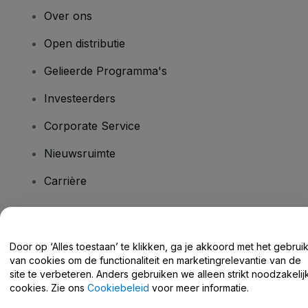
Over ons
Open distributie
Gelieerde Programma's
Investeerders
Corporate Service
Nieuwsruimte
Carrière
Heb je vragen?
Door op ‘Alles toestaan’ te klikken, ga je akkoord met het gebrui
van cookies om de functionaliteit en marketingrelevantie van de
Helpcentrum / Neem Contact Met Ons Op
site te verbeteren. Anders gebruiken we alleen strikt noodzakelij
cookies. Zie ons
Cookiebeleid
voor meer informatie.