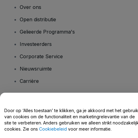
Over ons
Open distributie
Gelieerde Programma's
Investeerders
Corporate Service
Nieuwsruimte
Carrière
Heb je vragen?
Door op ‘Alles toestaan’ te klikken, ga je akkoord met het gebrui
van cookies om de functionaliteit en marketingrelevantie van de
Helpcentrum / Neem Contact Met Ons Op
site te verbeteren. Anders gebruiken we alleen strikt noodzakelij
cookies. Zie ons
Cookiebeleid
voor meer informatie.