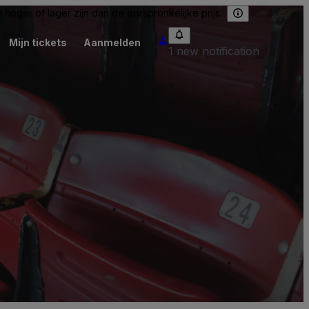
hoger of lager zijn dan de oorspronkelijke prijs.
Mijn tickets
Aanmelden
1 new notification