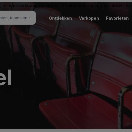
n en doorverkopen van tickets. De doorverkoopprijs van tickets kan 
Ontdekken
Verkopen
Favorieten
el