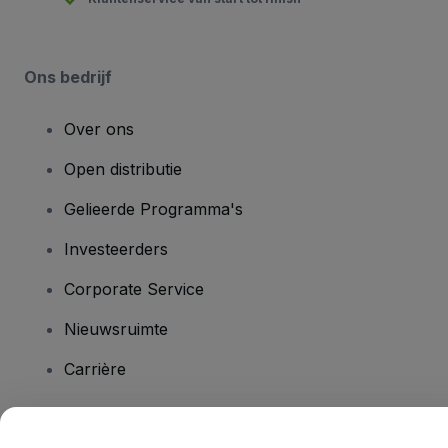
Ons bedrijf
Over ons
Open distributie
Gelieerde Programma's
Investeerders
Corporate Service
Nieuwsruimte
Carrière
Heb je vragen?