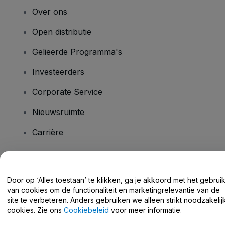
Over ons
Open distributie
Gelieerde Programma's
Investeerders
Corporate Service
Nieuwsruimte
Carrière
Heb je vragen?
Door op ‘Alles toestaan’ te klikken, ga je akkoord met het gebrui
van cookies om de functionaliteit en marketingrelevantie van de
Helpcentrum / Neem Contact Met Ons Op
site te verbeteren. Anders gebruiken we alleen strikt noodzakelij
cookies. Zie ons
Cookiebeleid
voor meer informatie.