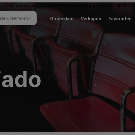
n en doorverkopen van tickets. De doorverkoopprijs van tickets kan 
Ontdekken
Verkopen
Favorieten
Fado