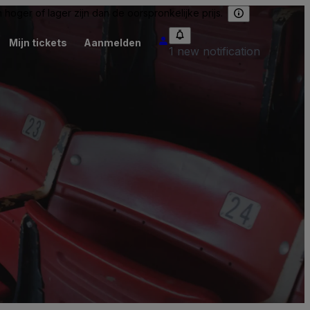
hoger of lager zijn dan de oorspronkelijke prijs.
Mijn tickets
Aanmelden
1 new notification