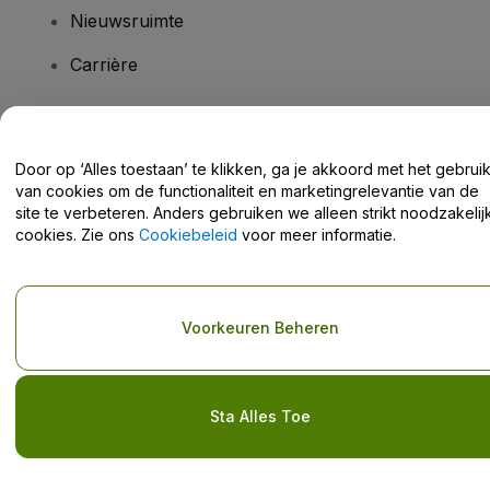
Nieuwsruimte
Carrière
Heb je vragen?
Door op ‘Alles toestaan’ te klikken, ga je akkoord met het gebrui
van cookies om de functionaliteit en marketingrelevantie van de
Helpcentrum / Neem Contact Met Ons Op
site te verbeteren. Anders gebruiken we alleen strikt noodzakelij
cookies. Zie ons
Cookiebeleid
voor meer informatie.
Copyright © viagogo GmbH 2026
Bedrijfsgegevens
Voorkeuren Beheren
Door deze website te gebruiken, accepteer je de
Algemene
voorwaarden
en
Privacybeleid
en het
cookiebeleid
en
privacybeleid voor mobiel
Deel mijn persoonsgegevens niet / Uw privacykeuzes
Sta Alles Toe