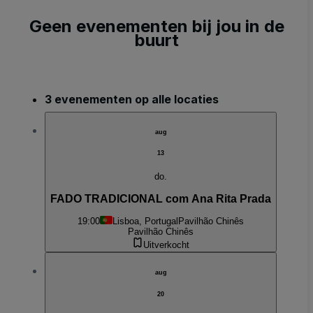
Geen evenementen bij jou in de
buurt
3 evenementen op alle locaties
aug
13
do.
FADO TRADICIONAL com Ana Rita Prada
19:00
Lisboa, Portugal
Pavilhão Chinês
Pavilhão Chinês
Uitverkocht
aug
20