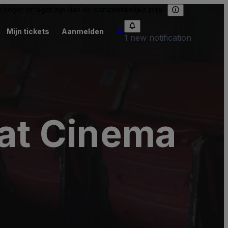
hoger of lager zijn dan de oorspronkelijke prijs.
Mijn tickets
Aanmelden
1 new notification
 at Cinema