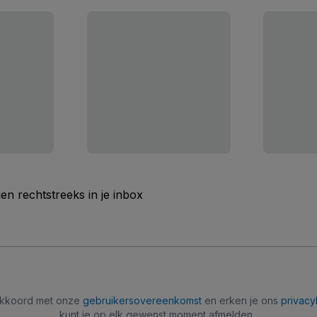
n rechtstreeks in je inbox
 akkoord met onze
gebruikersovereenkomst
en erken je ons
privacy
kunt je op elk gewenst moment afmelden.