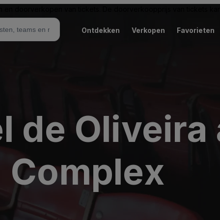
n en doorverkopen van tickets. De doorverkoopprijs van tickets kan 
Ontdekken
Verkopen
Favorieten
 de Oliveira
- Complex