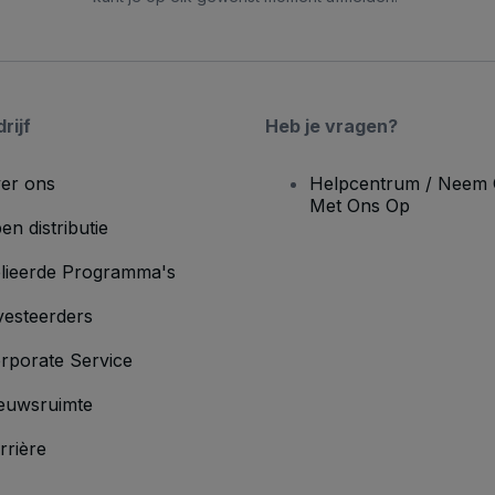
rijf
Heb je vragen?
er ons
Helpcentrum / Neem 
Met Ons Op
en distributie
lieerde Programma's
vesteerders
rporate Service
euwsruimte
rrière