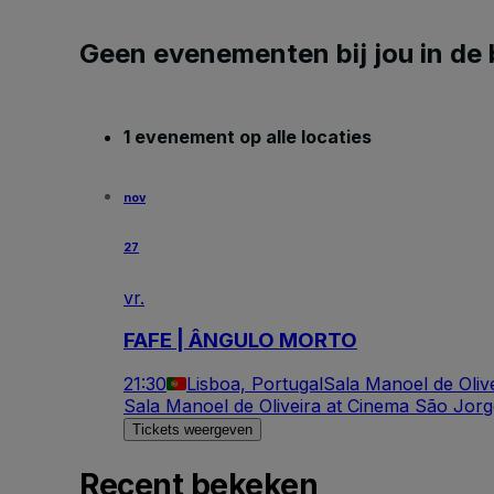
Geen evenementen bij jou in de 
1 evenement op alle locaties
nov
27
vr.
FAFE | ÂNGULO MORTO
21:30
Lisboa, Portugal
Sala Manoel de Oliv
Sala Manoel de Oliveira at Cinema São Jor
Tickets weergeven
Recent bekeken