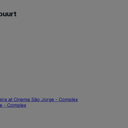
buurt
eira at Cinema São Jorge - Complex
ge - Complex