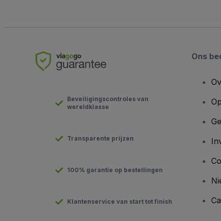
Ons bed
Ov
Beveiligingscontroles van
Op
wereldklasse
Ge
Transparente prijzen
In
Co
100% garantie op bestellingen
Ni
Ca
Klantenservice van start tot finish