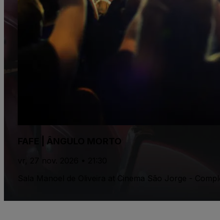
FAFE | ÂNGULO MORTO
vr, 27 nov. 2026 • 21:30
Sala Manoel de Oliveira at Cinema São Jorge - Compl