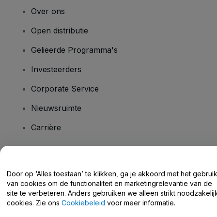
Over ons
Open distributie
Gelieerde Programma's
Investeerders
Corporate Service
Nieuwsruimte
Carrière
Heb je vragen?
Door op ‘Alles toestaan’ te klikken, ga je akkoord met het gebrui
van cookies om de functionaliteit en marketingrelevantie van de
Helpcentrum / Neem Contact Met Ons Op
site te verbeteren. Anders gebruiken we alleen strikt noodzakelij
cookies. Zie ons
Cookiebeleid
voor meer informatie.