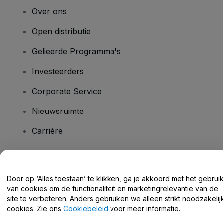
Over ons
Open distributie
Gelieerde Programma's
Investeerders
Corporate Service
Nieuwsruimte
Carrière
Heb je vragen?
Door op ‘Alles toestaan’ te klikken, ga je akkoord met het gebrui
van cookies om de functionaliteit en marketingrelevantie van de
Helpcentrum / Neem Contact Met Ons Op
site te verbeteren. Anders gebruiken we alleen strikt noodzakelij
cookies. Zie ons
Cookiebeleid
voor meer informatie.