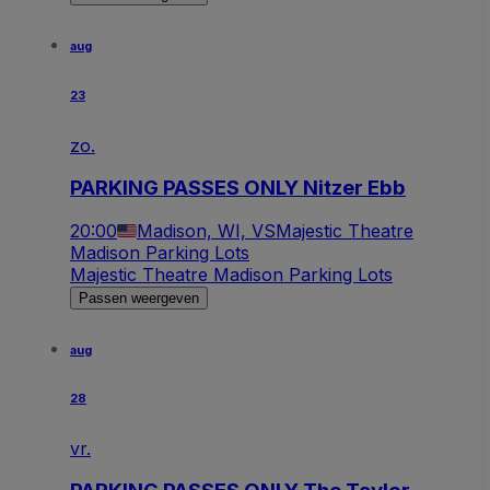
aug
23
zo.
PARKING PASSES ONLY Nitzer Ebb
20:00
Madison, WI, VS
Majestic Theatre
Madison Parking Lots
Majestic Theatre Madison Parking Lots
Passen weergeven
aug
28
vr.