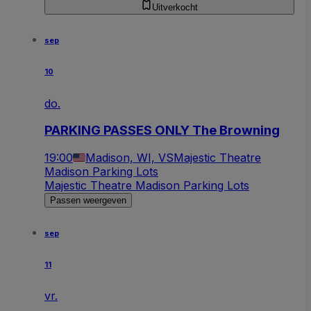
Uitverkocht
sep
10
do.
PARKING PASSES ONLY The Browning
19:00
Madison, WI, VS
Majestic Theatre
Madison Parking Lots
Majestic Theatre Madison Parking Lots
Passen weergeven
sep
11
vr.