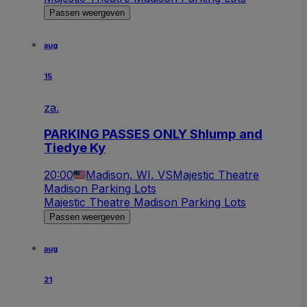
Passen weergeven
aug
15
za.
PARKING PASSES ONLY Shlump and
Tiedye Ky
20:00
Madison, WI, VS
Majestic Theatre
Madison Parking Lots
Majestic Theatre Madison Parking Lots
Passen weergeven
aug
21