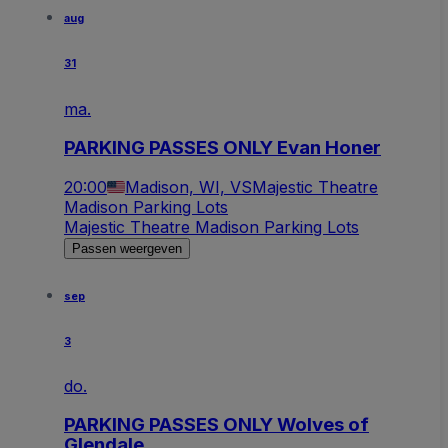
aug
31
ma.
PARKING PASSES ONLY Evan Honer
20:00
Madison, WI, VS
Majestic Theatre
Madison Parking Lots
Majestic Theatre Madison Parking Lots
Passen weergeven
sep
3
do.
PARKING PASSES ONLY Wolves of
Glendale