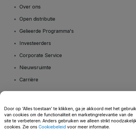
Over ons
Open distributie
Gelieerde Programma's
Investeerders
Corporate Service
Nieuwsruimte
Carrière
Heb je vragen?
Door op ‘Alles toestaan’ te klikken, ga je akkoord met het gebrui
van cookies om de functionaliteit en marketingrelevantie van de
Helpcentrum / Neem Contact Met Ons Op
site te verbeteren. Anders gebruiken we alleen strikt noodzakelij
cookies. Zie ons
Cookiebeleid
voor meer informatie.