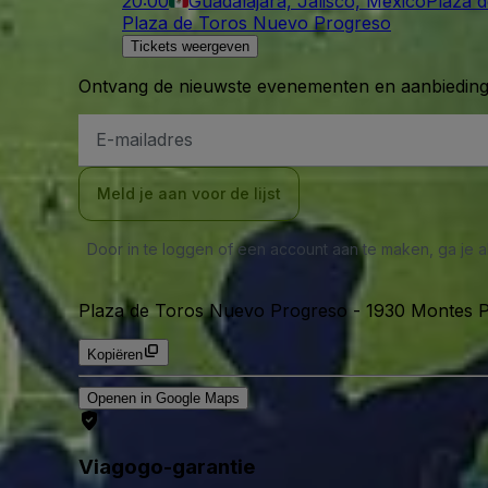
20:00
Guadalajara, Jalisco, Mexico
Plaza 
Plaza de Toros Nuevo Progreso
Tickets weergeven
Ontvang de nieuwste evenementen en aanbiedinge
E-
mailadres
Meld je aan voor de lijst
Door in te loggen of een account aan te maken, ga je
Plaza de Toros Nuevo Progreso
-
1930 Montes P
Kopiëren
Openen in Google Maps
Viagogo-garantie