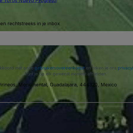
de Toros Nuevo Progreso
n rechtstreeks in je inbox
 akkoord met onze
gebruikersovereenkomst
en erken je ons
privacy
kunt je op elk gewenst moment afmelden.
irineos, Monumental, Guadalajara, 444320, Mexico