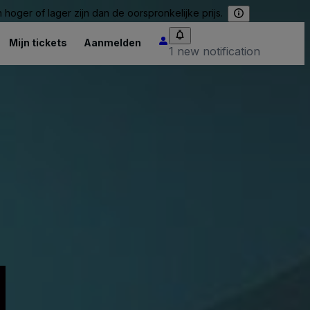
hoger of lager zijn dan de oorspronkelijke prijs.
Mijn tickets
Aanmelden
1 new notification