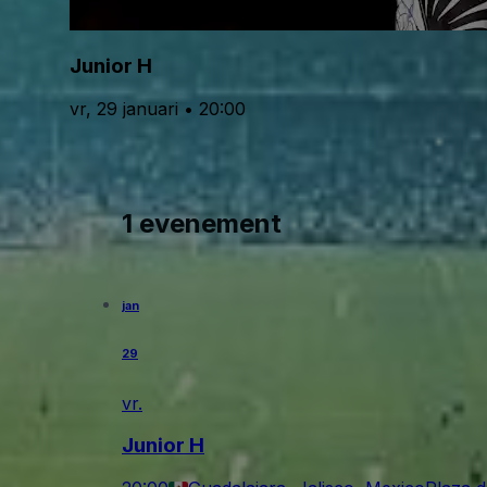
Junior H
vr, 29 januari • 20:00
1 evenement
jan
29
vr.
Junior H