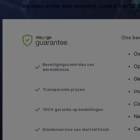
Wij staan achter elke bestelling, zodat je met 1
Ons bed
Ov
Beveiligingscontroles van
Op
wereldklasse
Ge
Transparente prijzen
In
Co
100% garantie op bestellingen
Ni
Ca
Klantenservice van start tot finish