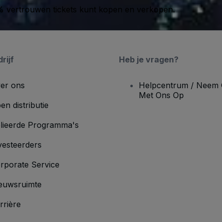
00% vertrouwen tickets kunt kopen en verkopen.
rijf
Heb je vragen?
er ons
Helpcentrum / Neem 
Met Ons Op
en distributie
lieerde Programma's
vesteerders
rporate Service
euwsruimte
rrière