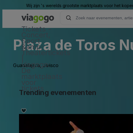
Wij zijn 's werelds grootste marktplaats voor het kope
Tickets -
Concert,
Plaza de Toros 
Sport
&amp;
Theatertickets
|
viagogo:
Guadalajara, Jalisco
De
marktplaats
voor
tickets
Trending evenementen