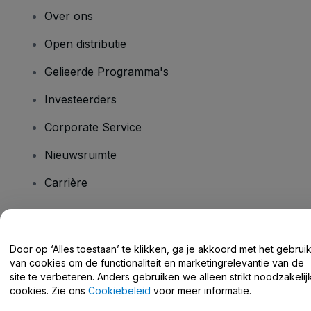
Over ons
Open distributie
Gelieerde Programma's
Investeerders
Corporate Service
Nieuwsruimte
Carrière
Heb je vragen?
Door op ‘Alles toestaan’ te klikken, ga je akkoord met het gebrui
van cookies om de functionaliteit en marketingrelevantie van de
Helpcentrum / Neem Contact Met Ons Op
site te verbeteren. Anders gebruiken we alleen strikt noodzakelij
cookies. Zie ons
Cookiebeleid
voor meer informatie.