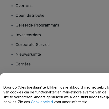
Over ons
Open distributie
Gelieerde Programma's
Investeerders
Corporate Service
Nieuwsruimte
Carrière
Heb je vragen?
Door op ‘Alles toestaan’ te klikken, ga je akkoord met het gebrui
van cookies om de functionaliteit en marketingrelevantie van de
Helpcentrum / Neem Contact Met Ons Op
site te verbeteren. Anders gebruiken we alleen strikt noodzakelij
cookies. Zie ons
Cookiebeleid
voor meer informatie.