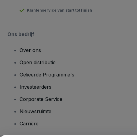
Klantenservice van start tot finish
Ons bedrijf
Over ons
Open distributie
Gelieerde Programma's
Investeerders
Corporate Service
Nieuwsruimte
Carrière