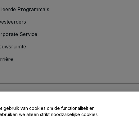
lieerde Programma's
vesteerders
rporate Service
euwsruimte
rrière
oorwaarden
en
Privacybeleid
en het
cookiebeleid
en
privacybeleid voor mo
et gebruik van cookies om de functionaliteit en
ebruiken we alleen strikt noodzakelijke cookies.