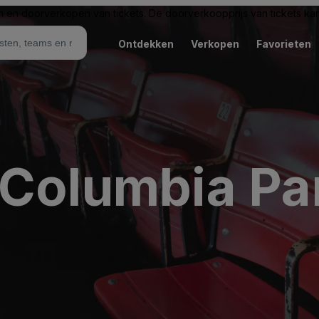
n en doorverkopen van tickets. De doorverkoopprijs van tickets kan 
Ontdekken
Verkopen
Favorieten
 Columbia Pa