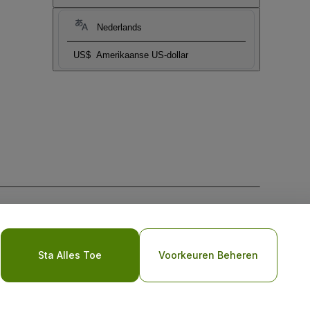
Nederlands
US$
Amerikaanse US-dollar
biel
Sta Alles Toe
Voorkeuren Beheren