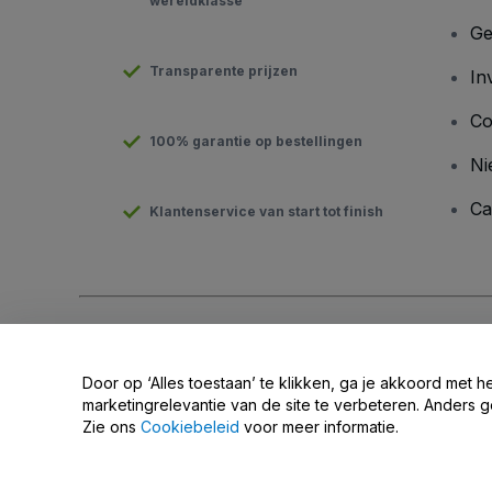
wereldklasse
Ge
Transparente prijzen
In
Co
100% garantie op bestellingen
Ni
Ca
Klantenservice van start tot finish
Copyright © viagogo GmbH 2026
Bedrijfsgegevens
Door deze website te gebruiken, accepteer je de
Algemene v
Door op ‘Alles toestaan’ te klikken, ga je akkoord met h
Deel mijn persoonsgegevens niet / Uw privacykeuzes
marketingrelevantie van de site te verbeteren. Anders g
Zie ons
Cookiebeleid
voor meer informatie.