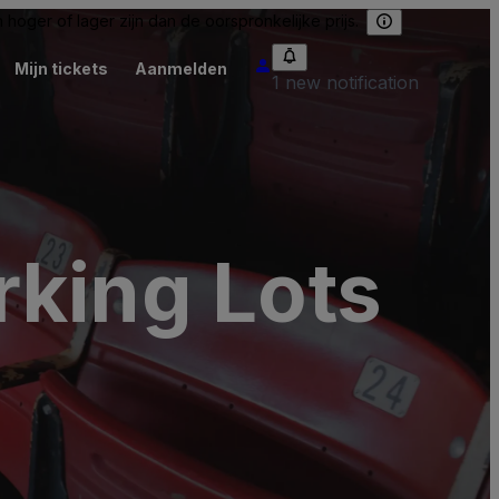
hoger of lager zijn dan de oorspronkelijke prijs.
Mijn tickets
Aanmelden
1 new notification
rking Lots