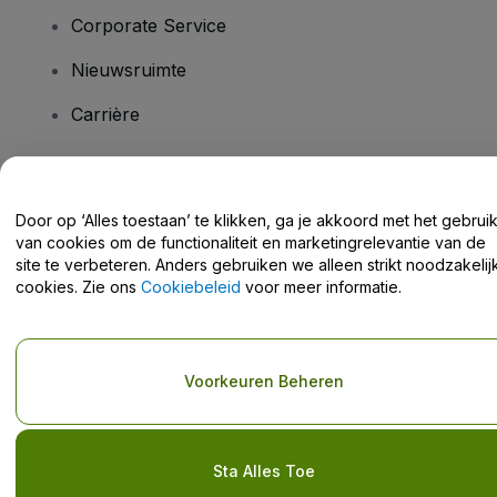
Corporate Service
Nieuwsruimte
Carrière
Heb je vragen?
Door op ‘Alles toestaan’ te klikken, ga je akkoord met het gebrui
van cookies om de functionaliteit en marketingrelevantie van de
Helpcentrum / Neem Contact Met Ons Op
site te verbeteren. Anders gebruiken we alleen strikt noodzakelij
cookies. Zie ons
Cookiebeleid
voor meer informatie.
Copyright © viagogo GmbH 2026
Bedrijfsgegevens
Voorkeuren Beheren
Door deze website te gebruiken, accepteer je de
Algemene
voorwaarden
en
Privacybeleid
en het
cookiebeleid
en
privacybeleid voor mobiel
Deel mijn persoonsgegevens niet / Uw privacykeuzes
Sta Alles Toe