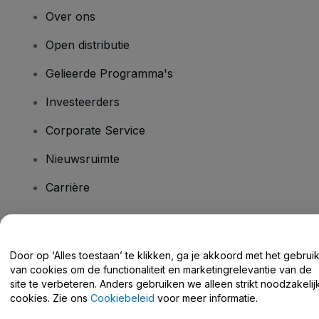
Over ons
Open distributie
Gelieerde Programma's
Investeerders
Corporate Service
Nieuwsruimte
Carrière
Heb je vragen?
Door op ‘Alles toestaan’ te klikken, ga je akkoord met het gebrui
van cookies om de functionaliteit en marketingrelevantie van de
Helpcentrum / Neem Contact Met Ons Op
site te verbeteren. Anders gebruiken we alleen strikt noodzakelij
cookies. Zie ons
Cookiebeleid
voor meer informatie.