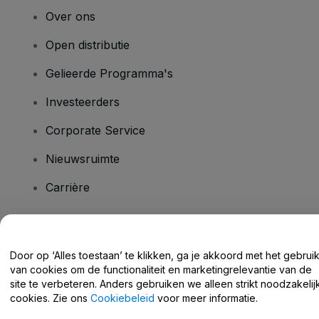
Over ons
Open distributie
Gelieerde Programma's
Investeerders
Corporate Service
Nieuwsruimte
Carrière
Heb je vragen?
Door op ‘Alles toestaan’ te klikken, ga je akkoord met het gebrui
van cookies om de functionaliteit en marketingrelevantie van de
Helpcentrum / Neem Contact Met Ons Op
site te verbeteren. Anders gebruiken we alleen strikt noodzakelij
cookies. Zie ons
Cookiebeleid
voor meer informatie.