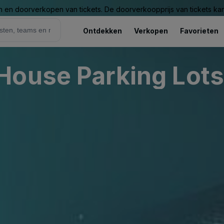
n en doorverkopen van tickets. De doorverkoopprijs van tickets kan 
Ontdekken
Verkopen
Favorieten
House Parking Lots