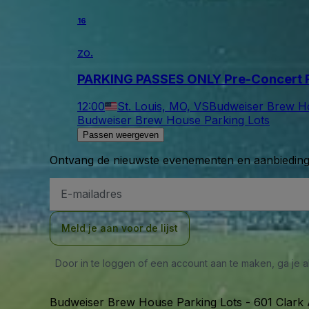
16
zo.
PARKING PASSES ONLY Pre-Concert R
12:00
St. Louis, MO, VS
Budweiser Brew Ho
Budweiser Brew House Parking Lots
Passen weergeven
Ontvang de nieuwste evenementen en aanbiedinge
E-
mailadres
Meld je aan voor de lijst
Door in te loggen of een account aan te maken, ga je
Budweiser Brew House Parking Lots
-
601 Clark 