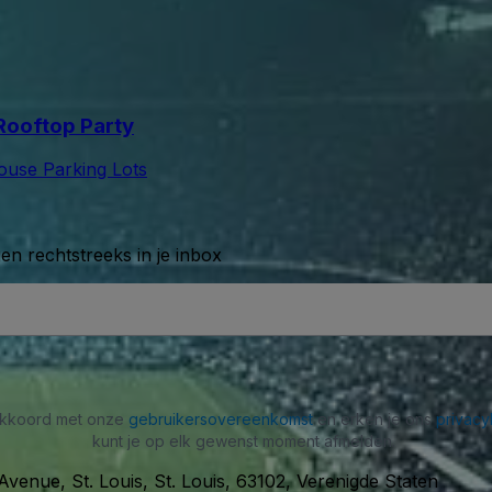
ooftop Party
use Parking Lots
n rechtstreeks in je inbox
 akkoord met onze
gebruikersovereenkomst
en erken je ons
privacy
kunt je op elk gewenst moment afmelden.
Avenue, St. Louis, St. Louis, 63102, Verenigde Staten