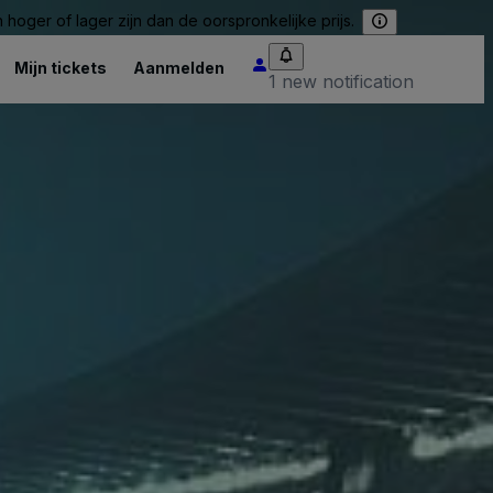
hoger of lager zijn dan de oorspronkelijke prijs.
Mijn tickets
Aanmelden
1 new notification