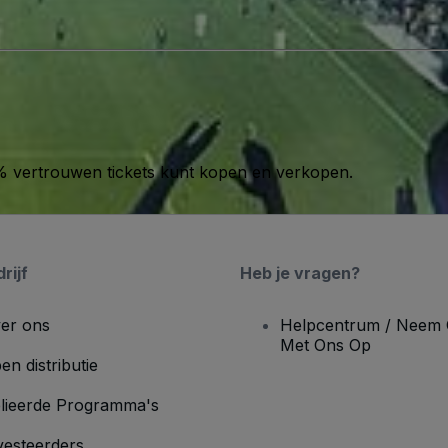
00% vertrouwen tickets kunt kopen en verkopen.
rijf
Heb je vragen?
er ons
Helpcentrum / Neem 
Met Ons Op
en distributie
lieerde Programma's
vesteerders