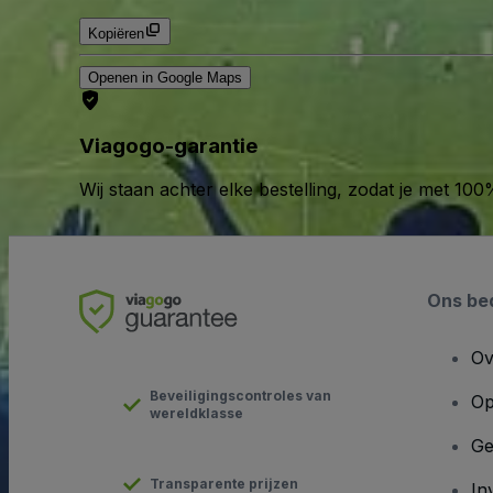
Kopiëren
Openen in Google Maps
Viagogo-garantie
Wij staan achter elke bestelling, zodat je met 1
Ons bed
Ov
Beveiligingscontroles van
Op
wereldklasse
Ge
Transparente prijzen
In