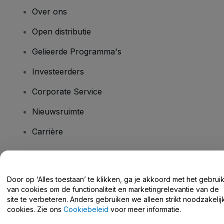
Over ons
Open distributie
Gelieerde Programma's
Investeerders
Corporate Service
Nieuwsruimte
Carrière
Heb je vragen?
Door op ‘Alles toestaan’ te klikken, ga je akkoord met het gebrui
van cookies om de functionaliteit en marketingrelevantie van de
Helpcentrum / Neem Contact Met Ons Op
site te verbeteren. Anders gebruiken we alleen strikt noodzakelij
cookies. Zie ons
Cookiebeleid
voor meer informatie.