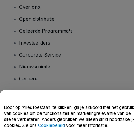
Over ons
Open distributie
Gelieerde Programma's
Investeerders
Corporate Service
Nieuwsruimte
Carrière
Heb je vragen?
Door op ‘Alles toestaan’ te klikken, ga je akkoord met het gebrui
van cookies om de functionaliteit en marketingrelevantie van de
Helpcentrum / Neem Contact Met Ons Op
site te verbeteren. Anders gebruiken we alleen strikt noodzakelij
cookies. Zie ons
Cookiebeleid
voor meer informatie.