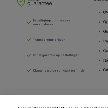
Ov
Beveiligingscontroles van
Op
wereldklasse
Ge
Transparente prijzen
In
Co
100% garantie op bestellingen
Ni
Ca
Klantenservice van start tot finish
Copyright © viagogo GmbH 2026
Bedrijfsgegevens
Door deze website te gebruiken, accepteer je de
Algemene v