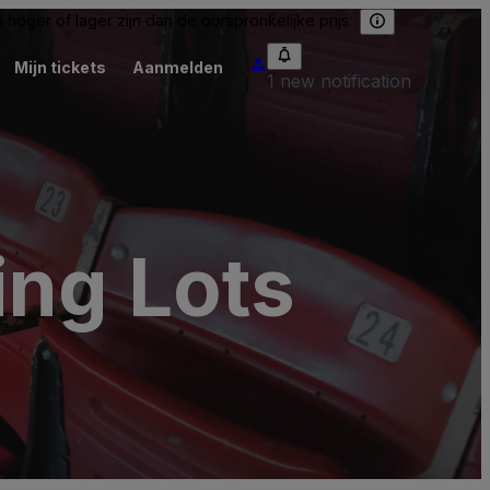
hoger of lager zijn dan de oorspronkelijke prijs.
Mijn tickets
Aanmelden
1 new notification
ing Lots