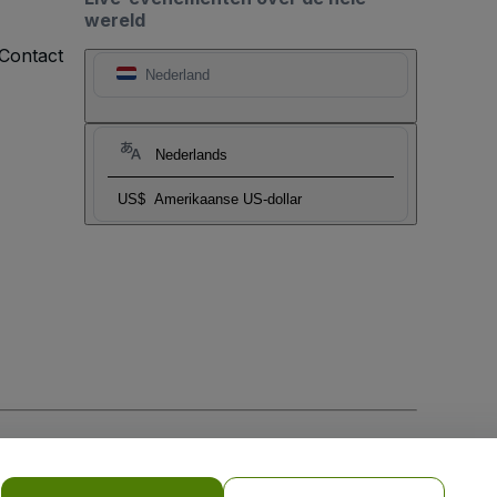
wereld
Contact
Nederland
Nederlands
US$
Amerikaanse US-dollar
biel