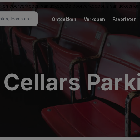
n en doorverkopen van tickets. De doorverkoopprijs van tickets kan 
Ontdekken
Verkopen
Favorieten
Cellars Park