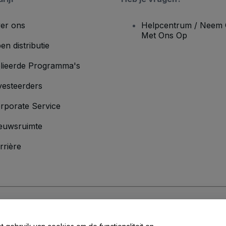
er ons
Helpcentrum / Neem 
Met Ons Op
en distributie
lieerde Programma's
vesteerders
rporate Service
euwsruimte
rrière
oorwaarden
en
Privacybeleid
en het
cookiebeleid
en
privacybeleid voor mo