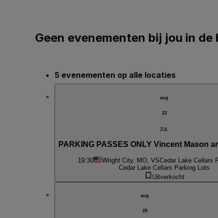
Geen evenementen bij jou in de 
5 evenementen op alle locaties
aug
22
za.
PARKING PASSES ONLY Vincent Mason an
19:30
Wright City, MO, VS
Cedar Lake Cellars 
Cedar Lake Cellars Parking Lots
Uitverkocht
aug
29