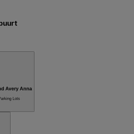
buurt
d Avery Anna
Parking Lots