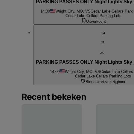
PARKING PASSES ONLY Night Lights Sky 
14:00
Wright City, MO, VS
Cedar Lake Cellars Parki
Cedar Lake Cellars Parking Lots
Uitverkocht
okt
18
zo.
PARKING PASSES ONLY Night Lights Sky L
14:00
Wright City, MO, VS
Cedar Lake Cellars
Cedar Lake Cellars Parking Lots
Binnenkort verkrijgbaar
Recent bekeken