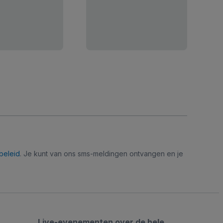
beleid
. Je kunt van ons sms-meldingen ontvangen en je
Live-evenementen over de hele