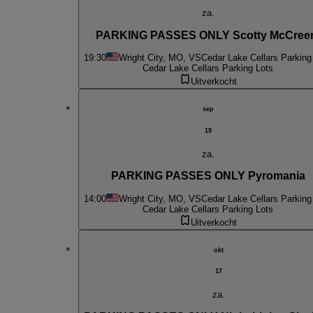
za.
PARKING PASSES ONLY Scotty McCree
19:30
Wright City, MO, VS
Cedar Lake Cellars Parking
Cedar Lake Cellars Parking Lots
Uitverkocht
sep
19
za.
PARKING PASSES ONLY Pyromania
14:00
Wright City, MO, VS
Cedar Lake Cellars Parking
Cedar Lake Cellars Parking Lots
Uitverkocht
okt
17
za.