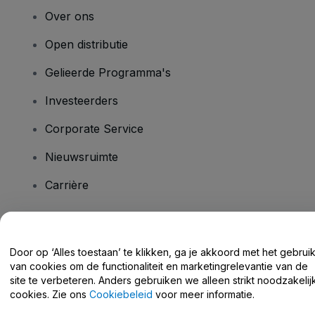
Over ons
Open distributie
Gelieerde Programma's
Investeerders
Corporate Service
Nieuwsruimte
Carrière
Heb je vragen?
Door op ‘Alles toestaan’ te klikken, ga je akkoord met het gebrui
van cookies om de functionaliteit en marketingrelevantie van de
Helpcentrum / Neem Contact Met Ons Op
site te verbeteren. Anders gebruiken we alleen strikt noodzakelij
cookies. Zie ons
Cookiebeleid
voor meer informatie.