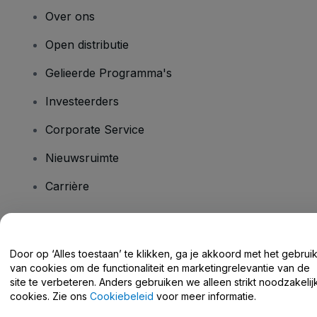
Over ons
Open distributie
Gelieerde Programma's
Investeerders
Corporate Service
Nieuwsruimte
Carrière
Heb je vragen?
Door op ‘Alles toestaan’ te klikken, ga je akkoord met het gebrui
van cookies om de functionaliteit en marketingrelevantie van de
Helpcentrum / Neem Contact Met Ons Op
site te verbeteren. Anders gebruiken we alleen strikt noodzakelij
cookies. Zie ons
Cookiebeleid
voor meer informatie.