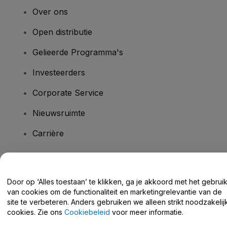
Over ons
Open distributie
Gelieerde Programma's
Investeerders
Corporate Service
Nieuwsruimte
Carrière
Heb je vragen?
Door op ‘Alles toestaan’ te klikken, ga je akkoord met het gebrui
van cookies om de functionaliteit en marketingrelevantie van de
Helpcentrum / Neem Contact Met Ons Op
site te verbeteren. Anders gebruiken we alleen strikt noodzakelij
cookies. Zie ons
Cookiebeleid
voor meer informatie.