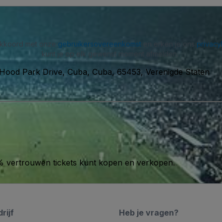
 akkoord met onze
gebruikersovereenkomst
en erken je ons
privacy
kunt je op elk gewenst moment afmelden.
 Hood Park Drive, Cuba, Cuba, 65453, Verenigde Staten
00% vertrouwen tickets kunt kopen en verkopen.
rijf
Heb je vragen?