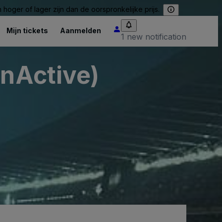
hoger of lager zijn dan de oorspronkelijke prijs.
Mijn tickets
Aanmelden
1 new notification
InActive)