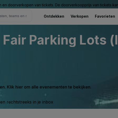
n en doorverkopen van tickets. De doorverkoopprijs van tickets kan 
Ontdekken
Verkopen
Favorieten
Fair Parking Lots (
en. Klik hier om alle evenementen te bekijken.
n rechtstreeks in je inbox