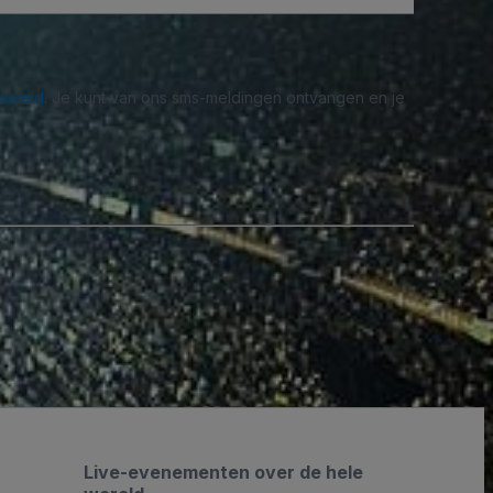
beleid
. Je kunt van ons sms-meldingen ontvangen en je
Live-evenementen over de hele