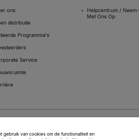
er ons
Helpcentrum / Neem 
Met Ons Op
en distributie
lieerde Programma's
vesteerders
rporate Service
euwsruimte
rrière
oorwaarden
en
Privacybeleid
en het
cookiebeleid
en
privacybeleid voor mo
et gebruik van cookies om de functionaliteit en