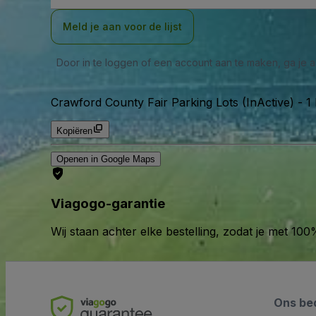
Meld je aan voor de lijst
Door in te loggen of een account aan te maken, ga je
Crawford County Fair Parking Lots (InActive)
-
1
Kopiëren
Openen in Google Maps
Viagogo-garantie
Wij staan achter elke bestelling, zodat je met 1
Ons bed