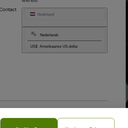
wereld
Contact
Nederland
Nederlands
US$
Amerikaanse US-dollar
biel