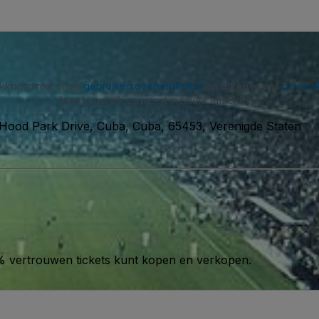
 akkoord met onze
gebruikersovereenkomst
en erken je ons
privacy
kunt je op elk gewenst moment afmelden.
 Hood Park Drive, Cuba, Cuba, 65453, Verenigde Staten
00% vertrouwen tickets kunt kopen en verkopen.