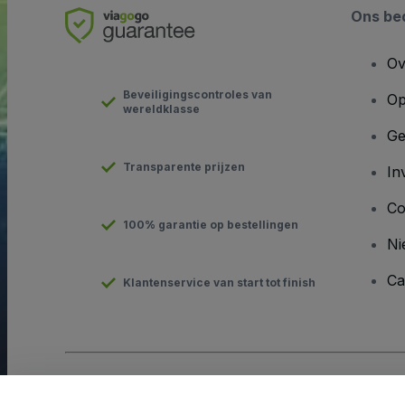
Ons bed
Ov
Beveiligingscontroles van
Op
wereldklasse
Ge
Transparente prijzen
In
Co
100% garantie op bestellingen
Ni
Ca
Klantenservice van start tot finish
Copyright © viagogo GmbH 2026
Bedrijfsgegevens