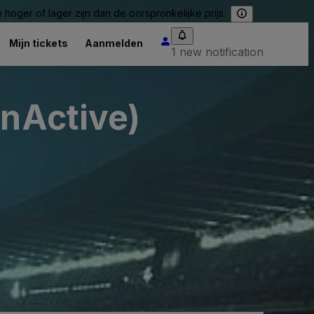
hoger of lager zijn dan de oorspronkelijke prijs.
Mijn tickets
Aanmelden
1 new notification
InActive)