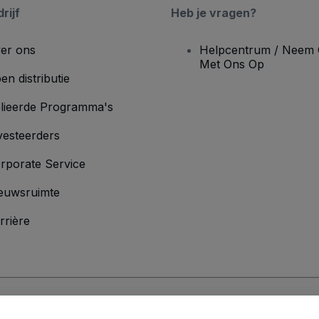
rijf
Heb je vragen?
er ons
Helpcentrum / Neem 
Met Ons Op
en distributie
lieerde Programma's
vesteerders
rporate Service
euwsruimte
rrière