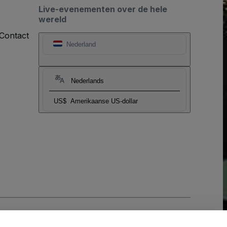
Live-evenementen over de hele
wereld
Contact
Nederland
Nederlands
US$
Amerikaanse US-dollar