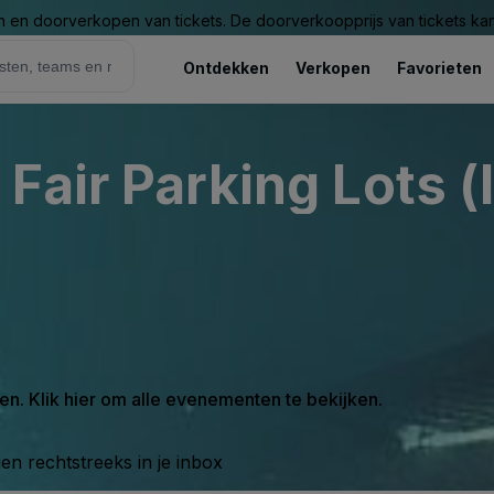
n en doorverkopen van tickets. De doorverkoopprijs van tickets kan 
Ontdekken
Verkopen
Favorieten
Fair Parking Lots (
en. Klik hier om alle evenementen te bekijken.
n rechtstreeks in je inbox