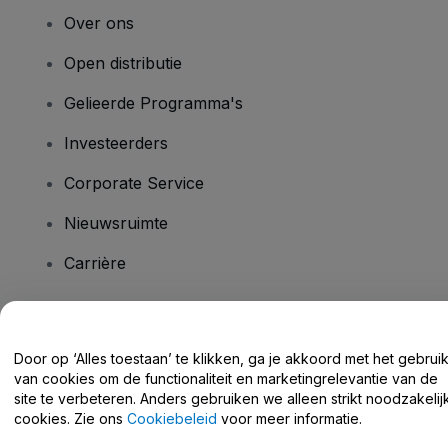
Over ons
Open distributie
Gelieerde Programma's
Investeerders
Corporate Service
Nieuwsruimte
Carrière
Heb je vragen?
Door op ‘Alles toestaan’ te klikken, ga je akkoord met het gebrui
van cookies om de functionaliteit en marketingrelevantie van de
Helpcentrum / Neem Contact Met Ons Op
site te verbeteren. Anders gebruiken we alleen strikt noodzakelij
cookies. Zie ons
Cookiebeleid
voor meer informatie.