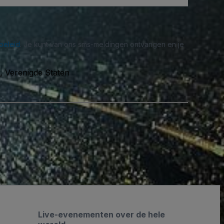
beleid
. Je kunt van ons sms-meldingen ontvangen en je
 Verenigde Staten
Live-evenementen over de hele