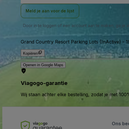
Meld je aan voor de lijst
Door in te loggen of een account aan te maken, ga je
Grand Country Resort Parking Lots (InActive)
-
1
Kopiëren
Openen in Google Maps
Viagogo-garantie
Wij staan achter elke bestelling, zodat je met 1
Ons bed