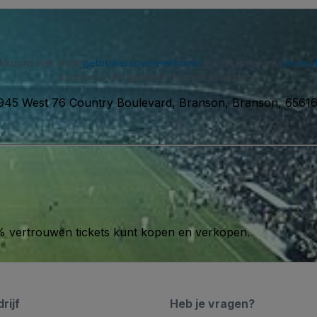
 akkoord met onze
gebruikersovereenkomst
en erken je ons
privacy
kunt je op elk gewenst moment afmelden.
945 West 76 Country Boulevard, Branson, Branson, 65616,
00% vertrouwen tickets kunt kopen en verkopen.
rijf
Heb je vragen?