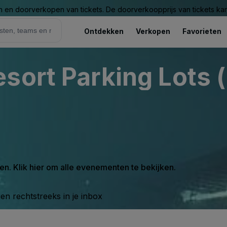
n en doorverkopen van tickets. De doorverkoopprijs van tickets kan 
Ontdekken
Verkopen
Favorieten
sort Parking Lots (
en. Klik hier om alle evenementen te bekijken.
n rechtstreeks in je inbox