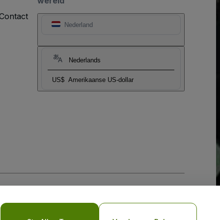
wereld
Contact
Nederland
Nederlands
US$
Amerikaanse US-dollar
biel