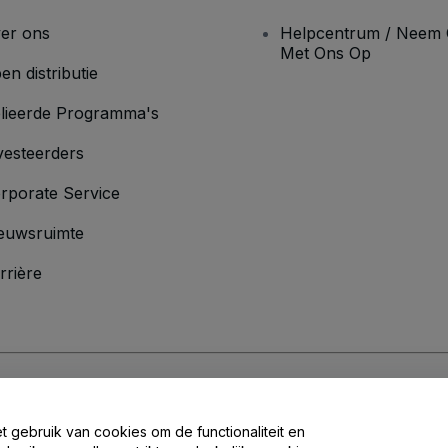
er ons
Helpcentrum / Neem 
Met Ons Op
en distributie
lieerde Programma's
vesteerders
rporate Service
euwsruimte
rrière
oorwaarden
en
Privacybeleid
en het
cookiebeleid
en
privacybeleid voor mo
et gebruik van cookies om de functionaliteit en