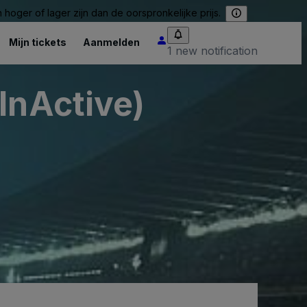
hoger of lager zijn dan de oorspronkelijke prijs.
Mijn tickets
Aanmelden
1 new notification
InActive)