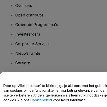
Over ons
Open distributie
Gelieerde Programma's
Investeerders
Corporate Service
Nieuwsruimte
Carrière
Heb je vragen?
Door op ‘Alles toestaan’ te klikken, ga je akkoord met het gebrui
van cookies om de functionaliteit en marketingrelevantie van de
Helpcentrum / Neem Contact Met Ons Op
site te verbeteren. Anders gebruiken we alleen strikt noodzakelij
cookies. Zie ons
Cookiebeleid
voor meer informatie.