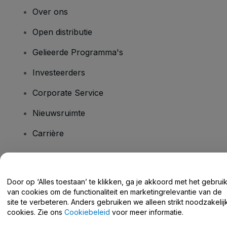
Over ons
Open distributie
Gelieerde Programma's
Investeerders
Corporate Service
Nieuwsruimte
Carrière
Heb je vragen?
Door op ‘Alles toestaan’ te klikken, ga je akkoord met het gebrui
van cookies om de functionaliteit en marketingrelevantie van de
Helpcentrum / Neem Contact Met Ons Op
site te verbeteren. Anders gebruiken we alleen strikt noodzakelij
cookies. Zie ons
Cookiebeleid
voor meer informatie.