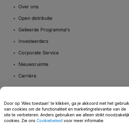
Over ons
Open distributie
Gelieerde Programma's
Investeerders
Corporate Service
Nieuwsruimte
Carrière
Heb je vragen?
Door op ‘Alles toestaan’ te klikken, ga je akkoord met het gebrui
van cookies om de functionaliteit en marketingrelevantie van de
Helpcentrum / Neem Contact Met Ons Op
site te verbeteren. Anders gebruiken we alleen strikt noodzakelij
cookies. Zie ons
Cookiebeleid
voor meer informatie.