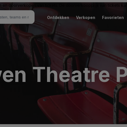
n en doorverkopen van tickets. De doorverkoopprijs van tickets kan 
Ontdekken
Verkopen
Favorieten
wen Theatre P