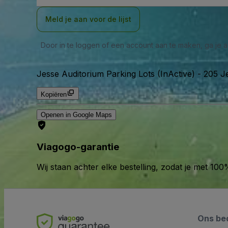
Meld je aan voor de lijst
Door in te loggen of een account aan te maken, ga je
Jesse Auditorium Parking Lots (InActive)
-
205 Je
Kopiëren
Openen in Google Maps
Viagogo-garantie
Wij staan achter elke bestelling, zodat je met 1
Ons bed