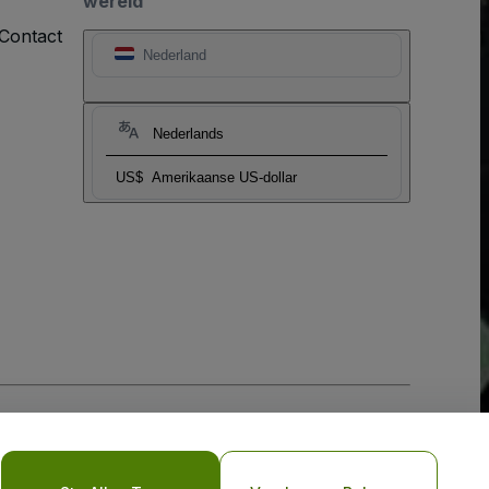
wereld
Contact
Nederland
Nederlands
US$
Amerikaanse US-dollar
biel