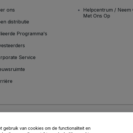
er ons
Helpcentrum / Neem 
Met Ons Op
en distributie
lieerde Programma's
vesteerders
rporate Service
euwsruimte
rrière
oorwaarden
en
Privacybeleid
en het
cookiebeleid
en
privacybeleid voor mo
et gebruik van cookies om de functionaliteit en