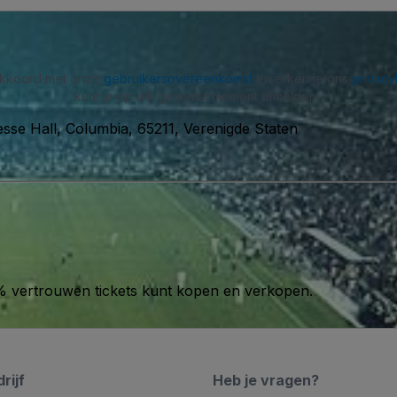
 akkoord met onze
gebruikersovereenkomst
en erken je ons
privacy
kunt je op elk gewenst moment afmelden.
sse Hall, Columbia, 65211, Verenigde Staten
00% vertrouwen tickets kunt kopen en verkopen.
rijf
Heb je vragen?