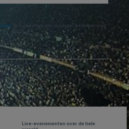
beleid
. Je kunt van ons sms-meldingen ontvangen en je
Live-evenementen over de hele