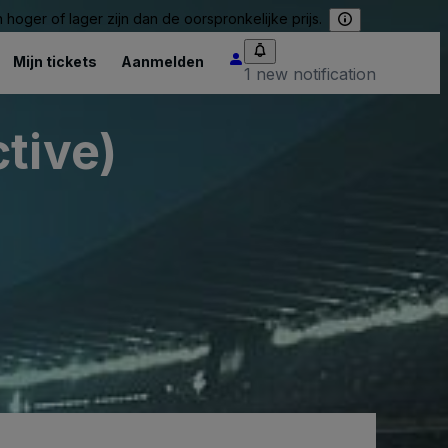
hoger of lager zijn dan de oorspronkelijke prijs.
Mijn tickets
Aanmelden
1 new notification
tive)