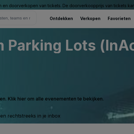
n en doorverkopen van tickets. De doorverkoopprijs van tickets kan 
Ontdekken
Verkopen
Favorieten
 Parking Lots (InAc
en. Klik hier om alle evenementen te bekijken.
n rechtstreeks in je inbox