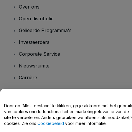
Over ons
Open distributie
Gelieerde Programma's
Investeerders
Corporate Service
Nieuwsruimte
Carrière
Heb je vragen?
Door op ‘Alles toestaan’ te klikken, ga je akkoord met het gebrui
van cookies om de functionaliteit en marketingrelevantie van de
Helpcentrum / Neem Contact Met Ons Op
site te verbeteren. Anders gebruiken we alleen strikt noodzakelij
cookies. Zie ons
Cookiebeleid
voor meer informatie.