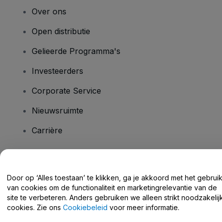
Over ons
Open distributie
Gelieerde Programma's
Investeerders
Corporate Service
Nieuwsruimte
Carrière
Heb je vragen?
Door op ‘Alles toestaan’ te klikken, ga je akkoord met het gebrui
van cookies om de functionaliteit en marketingrelevantie van de
Helpcentrum / Neem Contact Met Ons Op
site te verbeteren. Anders gebruiken we alleen strikt noodzakelij
cookies. Zie ons
Cookiebeleid
voor meer informatie.