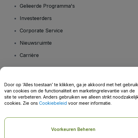
Gelieerde Programma's
Investeerders
Corporate Service
Nieuwsruimte
Carrière
Heb je vragen?
Door op ‘Alles toestaan’ te klikken, ga je akkoord met het gebrui
van cookies om de functionaliteit en marketingrelevantie van de
Helpcentrum / Neem Contact Met Ons Op
site te verbeteren. Anders gebruiken we alleen strikt noodzakelij
cookies. Zie ons
Cookiebeleid
voor meer informatie.
Copyright © viagogo GmbH 2026
Bedrijfsgegevens
Voorkeuren Beheren
Door deze website te gebruiken, accepteer je de
Algemene
voorwaarden
en
Privacybeleid
en het
cookiebeleid
en