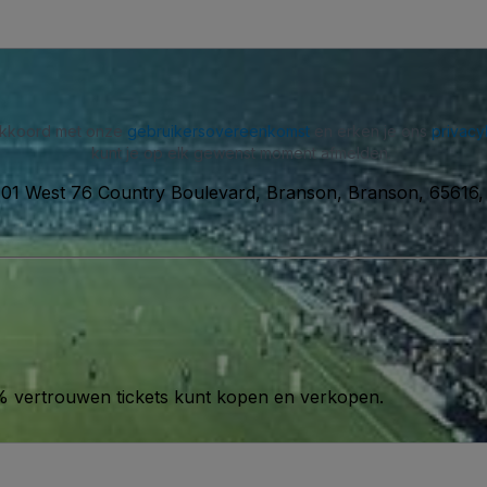
 akkoord met onze
gebruikersovereenkomst
en erken je ons
privacy
kunt je op elk gewenst moment afmelden.
01 West 76 Country Boulevard, Branson, Branson, 65616,
00% vertrouwen tickets kunt kopen en verkopen.