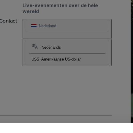
Live-evenementen over de hele
wereld
Contact
Nederland
Nederlands
US$
Amerikaanse US-dollar