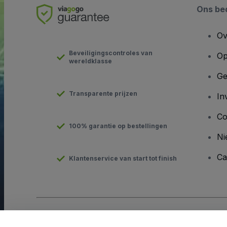
Ons bed
Ov
Beveiligingscontroles van
Op
wereldklasse
Ge
Transparente prijzen
In
Co
100% garantie op bestellingen
Ni
Ca
Klantenservice van start tot finish
Copyright © viagogo GmbH 2026
Bedrijfsgegevens