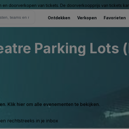
n en doorverkopen van tickets. De doorverkoopprijs van tickets kan 
Ontdekken
Verkopen
Favorieten
atre Parking Lots (
en. Klik hier om alle evenementen te bekijken.
n rechtstreeks in je inbox