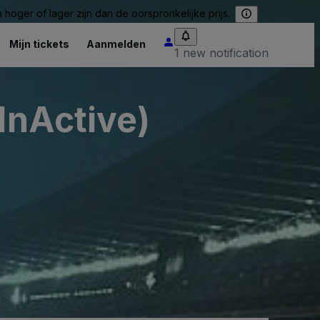
hoger of lager zijn dan de oorspronkelijke prijs.
Mijn tickets
Aanmelden
1 new notification
InActive)