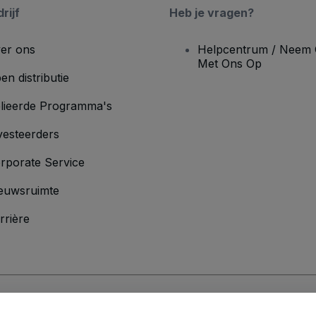
rijf
Heb je vragen?
er ons
Helpcentrum / Neem 
Met Ons Op
en distributie
lieerde Programma's
vesteerders
rporate Service
euwsruimte
rrière