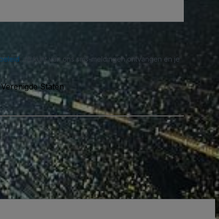
beleid
. Je kunt van ons sms-meldingen ontvangen en je
 Verenigde Staten