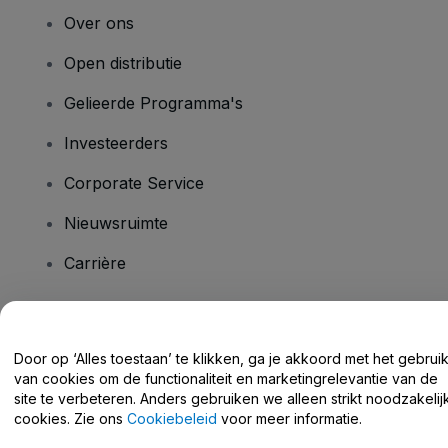
Over ons
Open distributie
Gelieerde Programma's
Investeerders
Corporate Service
Nieuwsruimte
Carrière
Heb je vragen?
Door op ‘Alles toestaan’ te klikken, ga je akkoord met het gebrui
van cookies om de functionaliteit en marketingrelevantie van de
Helpcentrum / Neem Contact Met Ons Op
site te verbeteren. Anders gebruiken we alleen strikt noodzakelij
cookies. Zie ons
Cookiebeleid
voor meer informatie.