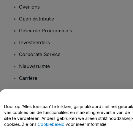
Over ons
Open distributie
Gelieerde Programma's
Investeerders
Corporate Service
Nieuwsruimte
Carrière
Heb je vragen?
Door op ‘Alles toestaan’ te klikken, ga je akkoord met het gebrui
van cookies om de functionaliteit en marketingrelevantie van de
Helpcentrum / Neem Contact Met Ons Op
site te verbeteren. Anders gebruiken we alleen strikt noodzakelij
cookies. Zie ons
Cookiebeleid
voor meer informatie.