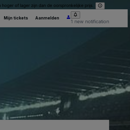
hoger of lager zijn dan de oorspronkelijke prijs.
Mijn tickets
Aanmelden
1 new notification