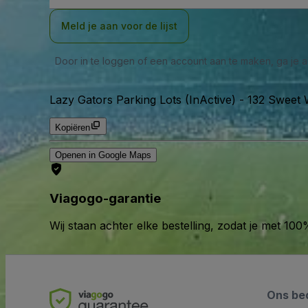
Meld je aan voor de lijst
Door in te loggen of een account aan te maken, ga je
Lazy Gators Parking Lots (InActive)
-
132 Sweet W
Kopiëren
Openen in Google Maps
Viagogo-garantie
Wij staan achter elke bestelling, zodat je met 1
Ons bed