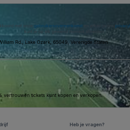
 akkoord met onze
gebruikersovereenkomst
en erken je ons
privacy
kunt je op elk gewenst moment afmelden.
illiam Rd., Lake Ozark, 65049, Verenigde Staten
00% vertrouwen tickets kunt kopen en verkopen.
rijf
Heb je vragen?