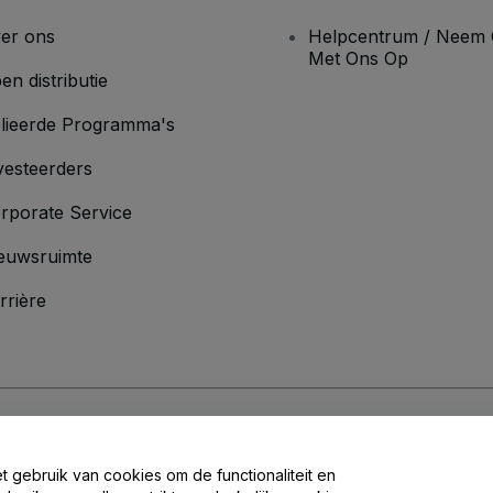
er ons
Helpcentrum / Neem 
Met Ons Op
en distributie
lieerde Programma's
vesteerders
rporate Service
euwsruimte
rrière
oorwaarden
en
Privacybeleid
en het
cookiebeleid
en
privacybeleid voor mo
et gebruik van cookies om de functionaliteit en