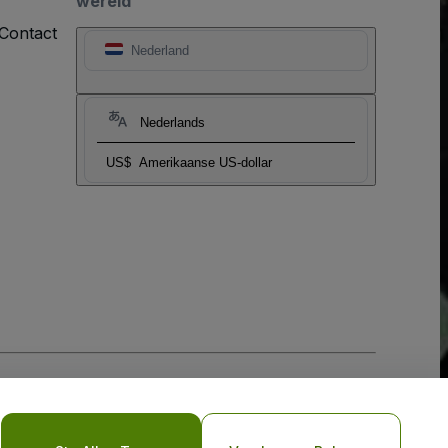
wereld
Contact
Nederland
Nederlands
US$
Amerikaanse US-dollar
biel