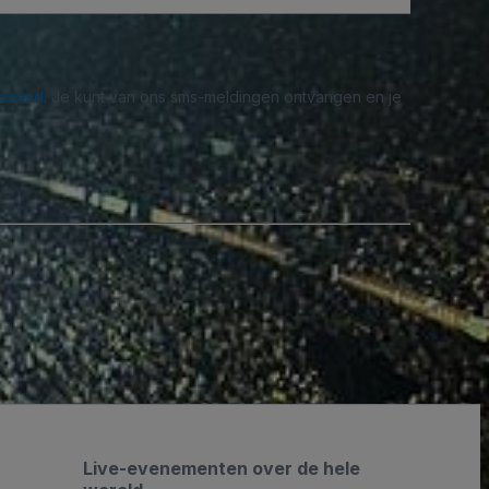
beleid
. Je kunt van ons sms-meldingen ontvangen en je
Live-evenementen over de hele