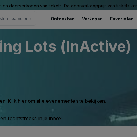
n en doorverkopen van tickets. De doorverkoopprijs van tickets kan 
Ontdekken
Verkopen
Favorieten
ing Lots (InActive)
en. Klik hier om alle evenementen te bekijken.
n rechtstreeks in je inbox