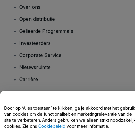
Over ons
Open distributie
Gelieerde Programma's
Investeerders
Corporate Service
Nieuwsruimte
Carrière
Heb je vragen?
Door op ‘Alles toestaan’ te klikken, ga je akkoord met het gebrui
van cookies om de functionaliteit en marketingrelevantie van de
Helpcentrum / Neem Contact Met Ons Op
site te verbeteren. Anders gebruiken we alleen strikt noodzakelij
cookies. Zie ons
Cookiebeleid
voor meer informatie.