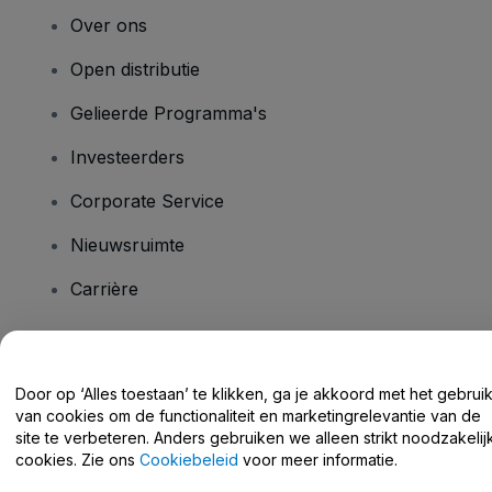
Over ons
Open distributie
Gelieerde Programma's
Investeerders
Corporate Service
Nieuwsruimte
Carrière
Heb je vragen?
Door op ‘Alles toestaan’ te klikken, ga je akkoord met het gebrui
van cookies om de functionaliteit en marketingrelevantie van de
Helpcentrum / Neem Contact Met Ons Op
site te verbeteren. Anders gebruiken we alleen strikt noodzakelij
cookies. Zie ons
Cookiebeleid
voor meer informatie.