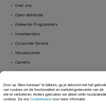
Over ons
Open distributie
Gelieerde Programma's
Investeerders
Corporate Service
Nieuwsruimte
Carrière
Heb je vragen?
Door op ‘Alles toestaan’ te klikken, ga je akkoord met het gebrui
van cookies om de functionaliteit en marketingrelevantie van de
Helpcentrum / Neem Contact Met Ons Op
site te verbeteren. Anders gebruiken we alleen strikt noodzakelij
cookies. Zie ons
Cookiebeleid
voor meer informatie.