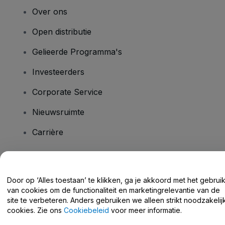
Over ons
Open distributie
Gelieerde Programma's
Investeerders
Corporate Service
Nieuwsruimte
Carrière
Heb je vragen?
Door op ‘Alles toestaan’ te klikken, ga je akkoord met het gebrui
van cookies om de functionaliteit en marketingrelevantie van de
Helpcentrum / Neem Contact Met Ons Op
site te verbeteren. Anders gebruiken we alleen strikt noodzakelij
cookies. Zie ons
Cookiebeleid
voor meer informatie.