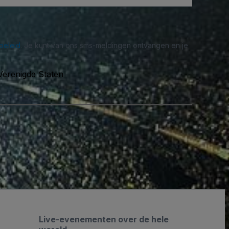
beleid
. Je kunt van ons sms-meldingen ontvangen en je
Verenigde Staten
Live-evenementen over de hele