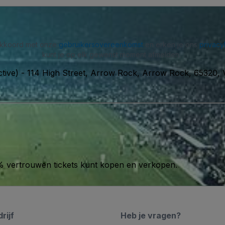
 akkoord met onze
gebruikersovereenkomst
en erken je ons
privacy
kunt je op elk gewenst moment afmelden.
tive)
-
114 High Street, Arrow Rock, Arrow Rock, 65320, 
00% vertrouwen tickets kunt kopen en verkopen.
rijf
Heb je vragen?