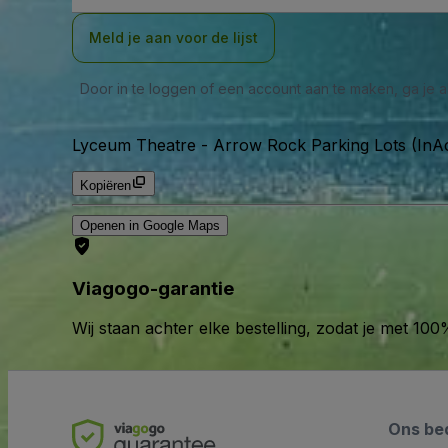
Meld je aan voor de lijst
Door in te loggen of een account aan te maken, ga je
Lyceum Theatre - Arrow Rock Parking Lots (InAc
Kopiëren
Openen in Google Maps
Viagogo-garantie
Wij staan achter elke bestelling, zodat je met 1
Ons bed