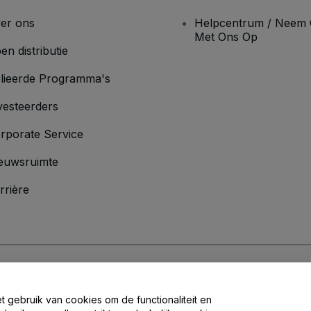
er ons
Helpcentrum / Neem 
Met Ons Op
en distributie
lieerde Programma's
vesteerders
rporate Service
euwsruimte
rrière
oorwaarden
en
Privacybeleid
en het
cookiebeleid
en
privacybeleid voor mo
et gebruik van cookies om de functionaliteit en