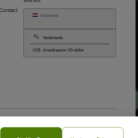
wereld
Contact
Nederland
Nederlands
US$
Amerikaanse US-dollar
biel