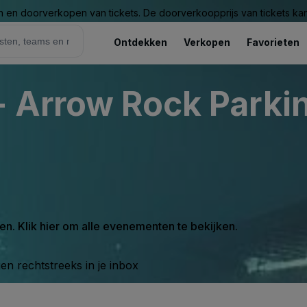
n en doorverkopen van tickets. De doorverkoopprijs van tickets kan 
Ontdekken
Verkopen
Favorieten
Lyceum Theatr
en. Klik hier om alle evenementen te bekijken.
n rechtstreeks in je inbox