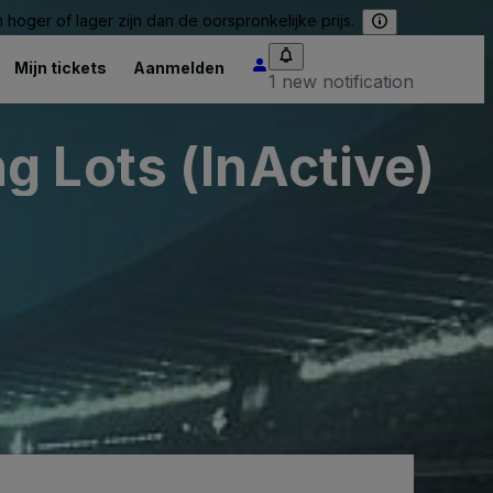
hoger of lager zijn dan de oorspronkelijke prijs.
Mijn tickets
Aanmelden
1 new notification
e - Arrow Rock Parking Lots (InActive)