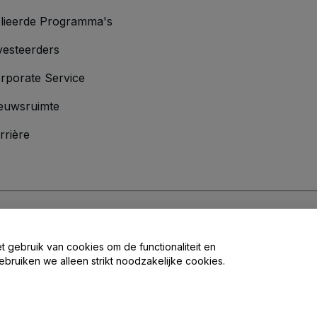
lieerde Programma's
vesteerders
rporate Service
euwsruimte
rrière
oorwaarden
en
Privacybeleid
en het
cookiebeleid
en
privacybeleid voor mo
et gebruik van cookies om de functionaliteit en
ebruiken we alleen strikt noodzakelijke cookies.