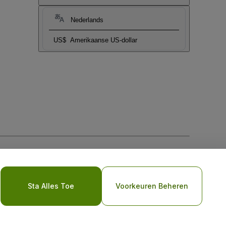
Nederlands
US$
Amerikaanse US-dollar
biel
Sta Alles Toe
Voorkeuren Beheren