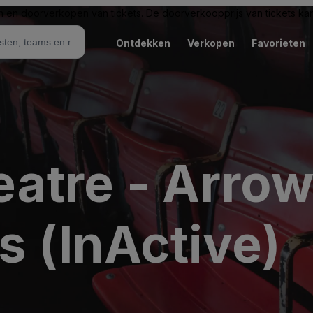
n en doorverkopen van tickets. De doorverkoopprijs van tickets kan 
Ontdekken
Verkopen
Favorieten
atre - Arro
s (InActive)