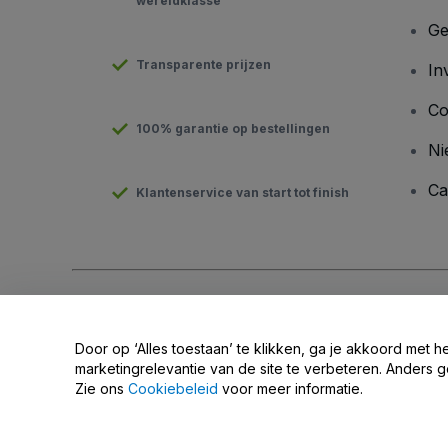
wereldklasse
Ge
Transparente prijzen
In
Co
100% garantie op bestellingen
Ni
Ca
Klantenservice van start tot finish
Copyright © viagogo GmbH 2026
Bedrijfsgegevens
Door deze website te gebruiken, accepteer je de
Algemene v
Door op ‘Alles toestaan’ te klikken, ga je akkoord met h
Deel mijn persoonsgegevens niet / Uw privacykeuzes
marketingrelevantie van de site te verbeteren. Anders g
Zie ons
Cookiebeleid
voor meer informatie.