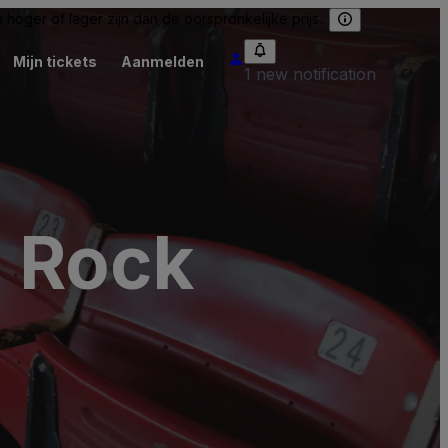
hoger of lager zijn dan de oorspronkelijke prijs.
Mijn tickets
Aanmelden
1 new notification
w Rock